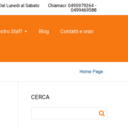
 Dal Lunedi al Sabato
Chiamaci: 0495979264 -
0499469588
ostro Staff
Blog
Contatti e orari
Home Page
CERCA
Rice