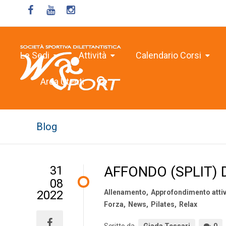
Le Sedi
Attività
Calendario Corsi
Area Utenti
Blog
31
AFFONDO (SPLIT) 
08
2022
Allenamento
,
Approfondimento attiv
Forza
,
News
,
Pilates
,
Relax