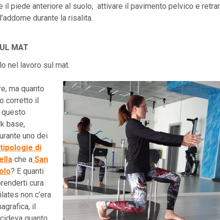
 il piede anteriore al suolo, attivare il pavimento pelvico e retra
l’addome durante la risalita.
SUL MAT
o nel lavoro sul mat.
re, ma quanto
 corretto il
o questo
rk base,
urante uno dei
tipologie di
ella
che a
San
olo
? E quanti
renderti cura
ilates non c’era
agrafica, il
ecideva quanto