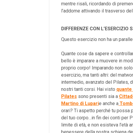
mentre risali, ricordando di premere
l’addome attivando il trasverso del
DIFFERENZE CON L’ESERCIZIO 
Questo esercizio non ha un parallel
Quante cose da sapere e controlla
bello è imparare a muovere in modo
proprio corpo! Imparando non sol
esercizio, ma tanti altri: del matwo
intermedio, avanzato del Pilates, d
nostri tanti corsi. Hai visto
quante 
Pilates
sono presenti sia a
Cittad
Martino di Lupari
e anche a
Tomb
orari? Ti aspetto perché tu possa p
del tuo corpo…in fin dei conti per P
limite di età, e non esisteva l’età an
benessere della nostra schiena d