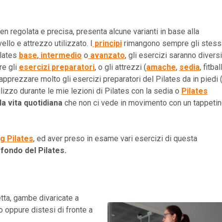
en regolata e precisa, presenta alcune varianti in base alla
ello e attrezzo utilizzato. I
principi
rimangono sempre gli stess
ilates
base
,
intermedio
o
avanzato
, gli esercizi saranno diversi
re gli
esercizi preparatori
, o gli attrezzi (
amache
,
sedia
, fitball
pprezzare molto gli esercizi preparatori del Pilates da in piedi 
ilizzo durante le mie lezioni di Pilates con la sedia o
Pilates
la vita quotidiana
che non ci vede in movimento con un tappeti
g Pilates
, ed aver preso in esame vari esercizi di questa
affondo del Pilates
.
etta, gambe divaricate a
po oppure distesi di fronte a