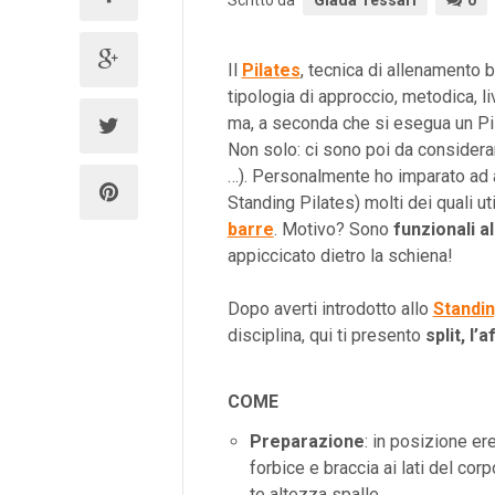
Scritto da
Giada Tessari
0
Il
Pilates
, tecnica di allenamento b
tipologia di approccio, metodica, liv
ma, a seconda che si esegua un P
Non solo: ci sono poi da considera
…). Personalmente ho imparato ad a
Standing Pilates) molti dei quali ut
barre
. Motivo? Sono
funzionali al
appiccicato dietro la schiena!
Dopo averti introdotto allo
Standin
disciplina, qui ti presento
split, l’
COME
Preparazione
: in posizione er
forbice e braccia ai lati del cor
te altezza spalle.