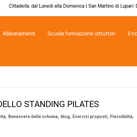
Cittadella: dal Lunedi alla Domenica | San Martino di Lupari:
Abbonamenti
Scuola formazione istruttori
Il n
DELLO STANDING PILATES
ità
,
Benessere della schiena
,
blog
,
Esercizi proposti
,
Flessibilità
,