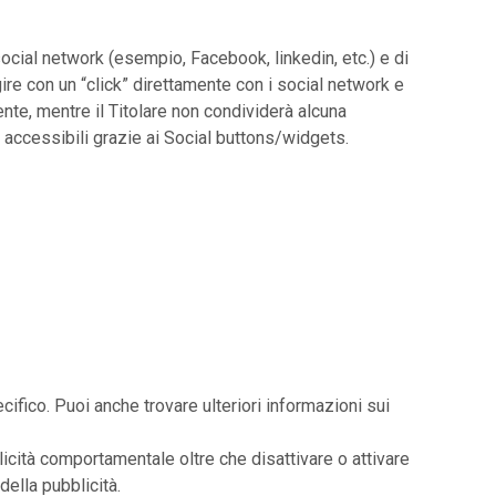
 social network (esempio, Facebook, linkedin, etc.) e di
gire con un “click” direttamente con i social network e
l’utente, mentre il Titolare non condividerà alcuna
eb accessibili grazie ai Social buttons/widgets.
ifico. Puoi anche trovare ulteriori informazioni sui
icità comportamentale oltre che disattivare o attivare
della pubblicità.