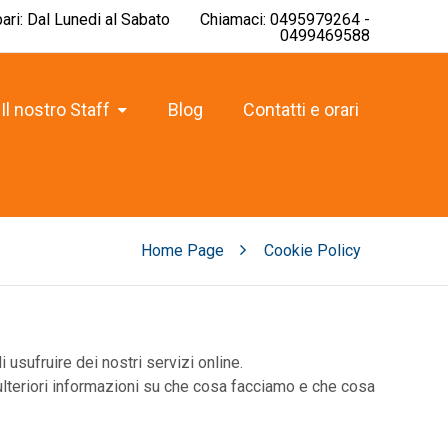
pari: Dal Lunedi al Sabato
Chiamaci: 0495979264 -
0499469588
Il nostro Staff
Blog
Contatti e orari
Home Page
Cookie Policy
 usufruire dei nostri servizi online.
 ulteriori informazioni su che cosa facciamo e che cosa