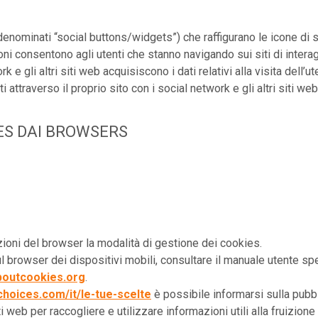
 (denominati “social buttons/widgets”) che raffigurano le icone di
ttoni consentono agli utenti che stanno navigando sui siti di intera
twork e gli altri siti web acquisiscono i dati relativi alla visita del
 attraverso il proprio sito con i social network e gli altri siti w
IES DAI BROWSERS
zioni del browser la modalità di gestione dei cookies.
 browser dei dispositivi mobili, consultare il manuale utente spec
outcookies.org
.
choices.com/it/le-tue-scelte
è possibile informarsi sulla pubbl
 web per raccogliere e utilizzare informazioni utili alla fruizione 