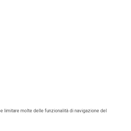
 limitare molte delle funzionalità di navigazione del