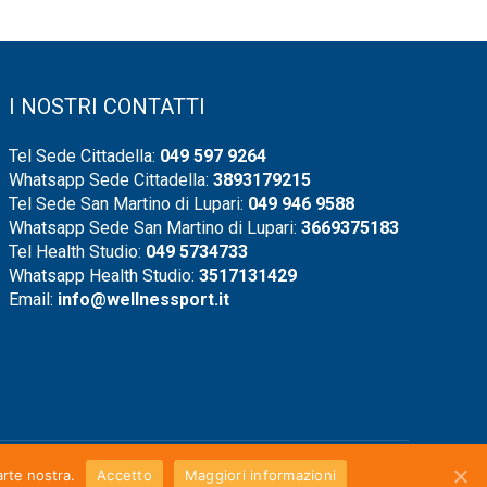
I NOSTRI CONTATTI
Tel Sede Cittadella:
049 597 9264
Whatsapp Sede Cittadella:
3893179215
Tel Sede San Martino di Lupari:
049 946 9588
Whatsapp Sede San Martino di Lupari:
3669375183
Tel Health Studio:
049 5734733
Whatsapp Health Studio:
3517131429
Email:
info@wellnessport.it
cy
|
Cookie Policy
arte nostra.
Accetto
Maggiori informazioni