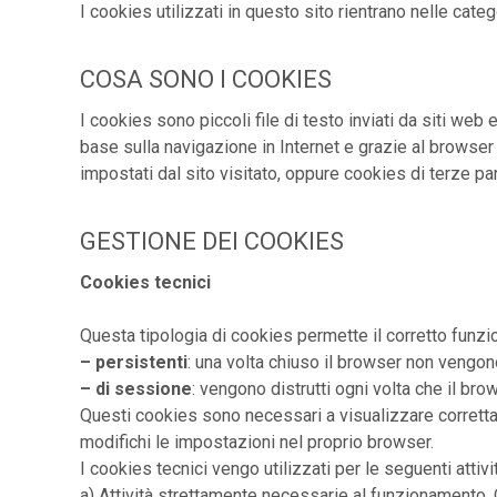
I cookies utilizzati in questo sito rientrano nelle categ
COSA SONO I COOKIES
I cookies sono piccoli file di testo inviati da siti w
base sulla navigazione in Internet e grazie al browser
impostati dal sito visitato, oppure cookies di terze part
GESTIONE DEI COOKIES
Cookies tecnici
Questa tipologia di cookies permette il corretto funzi
– persistenti
: una volta chiuso il browser non vengon
– di sessione
: vengono distrutti ogni volta che il bro
Questi cookies sono necessari a visualizzare correttamen
modifichi le impostazioni nel proprio browser.
I cookies tecnici vengo utilizzati per le seguenti attivi
a) Attività strettamente necessarie al funzionamento