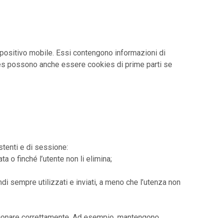
ispositivo mobile. Essi contengono informazioni di
okies possono anche essere cookies di prime parti se
stenti e di sessione:
 o finché l’utente non li elimina;
ndi sempre utilizzati e inviati, a meno che l’utenza non
unzionare correttamente. Ad esempio, mantengono