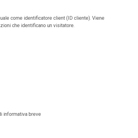
le come identificatore client (ID cliente). Viene
ioni che identificano un visitatore.
di informativa breve