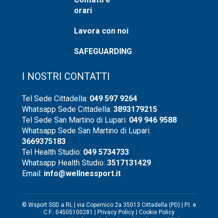
orari
Lavora con noi
SAFEGUARDING
I NOSTRI CONTATTI
Tel Sede Cittadella:
049 597 9264
Whatsapp Sede Cittadella:
3893179215
Tel Sede San Martino di Lupari:
049 946 9588
Whatsapp Sede San Martino di Lupari:
3669375183
Tel Health Studio:
049 5734733
Whatsapp Health Studio:
3517131429
Email:
info@wellnessport.it
© Wsport SSD a RL | via Copernico 2a 35013 Cittadella (PD) | P.I. e
C.F.: 04505100281 |
Privacy Policy
|
Cookie Policy