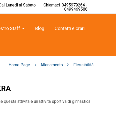
 Dal Lunedi al Sabato
Chiamaci: 0495979264 -
0499469588
ostro Staff
Blog
Contatti e orari
Home Page
Allenamento
Flessibilità
KRA
 questa attività è un’attività sportiva di ginnastica