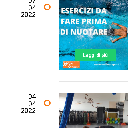
07
04
2022
Leggi di più
04
04
2022