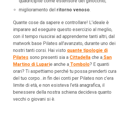
quadricipite come estensore del ginocchio,
miglioramento del
ritorno venoso
.
Quante cose da sapere e controllare! L’ideale è
imparare ad eseguire questo esercizio al meglio,
con il tempo riuscirai ad apprenderne tanti altri, dal
matwork base Pilates all’avanzato, durante uno dei
nostri tanti corsi. Hai visto
quante tipologie di
Pilates
sono presenti sia a
Cittadella
che a
San
Martino di Lupari
e anche a
Tombolo
? E quanti
orari? Ti aspettiamo perché tu possa prenderti cura
del tuo corpo…in fin dei conti per Pilates non c’era
limite di età, e non esisteva l’età anagrafica, il
benessere della nostra schiena decideva quanto
vecchi o giovani si è.