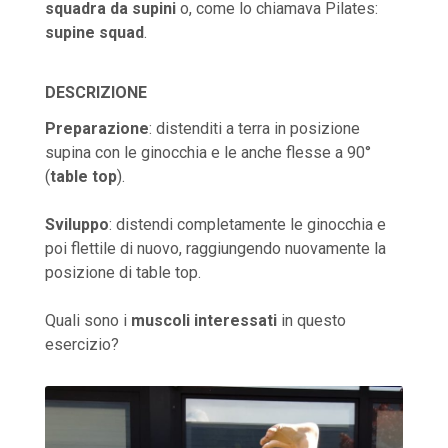
squadra da supini
o, come lo chiamava Pilates:
supine squad
.
D
E
SC
R
IZI
O
NE
Preparazione
: distenditi a terra in posizione
supina con le ginocchia e le anche flesse a 90°
(
table top
).
Sviluppo
: distendi completamente le ginocchia e
poi flettile di nuovo, raggiungendo nuovamente la
posizione di table top.
Quali sono i
muscoli interessati
in questo
esercizio?