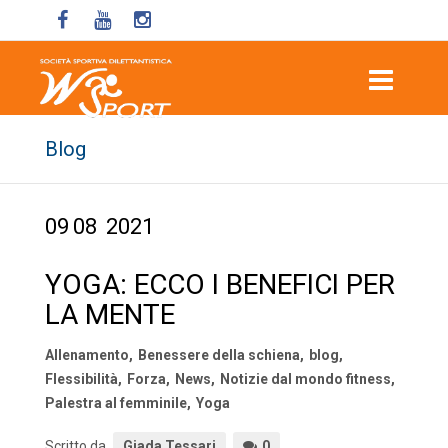
Blog
09
08
2021
YOGA: ECCO I BENEFICI PER
LA MENTE
Allenamento
,
Benessere della schiena
,
blog
,
Flessibilità
,
Forza
,
News
,
Notizie dal mondo fitness
,
Palestra al femminile
,
Yoga
Scritto da
Giada Tessari
0