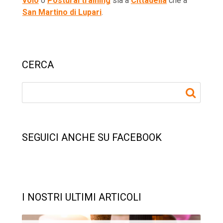
volo
o
Postural training
sia a
Cittadella
che a
San Martino di Lupari
.
CERCA
SEGUICI ANCHE SU FACEBOOK
I NOSTRI ULTIMI ARTICOLI