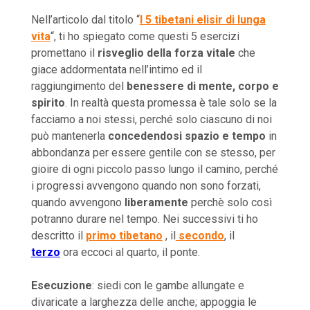
Nell’articolo dal titolo “
I 5 tibetani elisir di lunga
vita
“, ti ho spiegato come questi 5 esercizi
promettano il
risveglio della forza vitale
che
giace addormentata nell’intimo ed il
raggiungimento del
benessere di mente, corpo e
spirito
. In realtà questa promessa è tale solo se la
facciamo a noi stessi, perché solo ciascuno di noi
può mantenerla
concedendosi spazio e tempo
in
abbondanza per essere gentile con se stesso, per
gioire di ogni piccolo passo lungo il camino, perché
i progressi avvengono quando non sono forzati,
quando avvengono
liberamente
perchè solo così
potranno durare nel tempo. Nei successivi ti ho
descritto il
primo tibetano
, il
secondo
, il
terzo
ora eccoci al quarto, il ponte.
Esecuzione
: siedi con le gambe allungate e
divaricate a larghezza delle anche; appoggia le