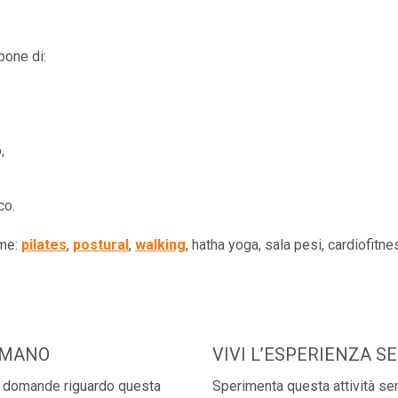
pone di:
,
co.
ome:
pilates
,
postural
,
walking
, hatha yoga, sala pesi, cardiofitn
I MANO
VIVI L’ESPERIENZA S
ue domande riguardo questa
Sperimenta questa attività sen