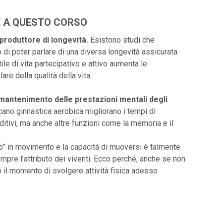
E A QUESTO CORSO
produttore di longevità.
Esistono studi che
di poter parlare di una diversa longevità assicurata
stile di vita partecipativo e attivo aumenta le
lare della qualità della vita.
il mantenimento delle prestazioni mentali degli
ano ginnastica aerobica migliorano i tempi di
uditivi, ma anche altre funzioni come la memoria e il
o” in movimento e la capacità di muoversi è talmente
empre l’attributo dei viventi. Ecco perché, anche se non
to il momento di svolgere attività fisica adesso.