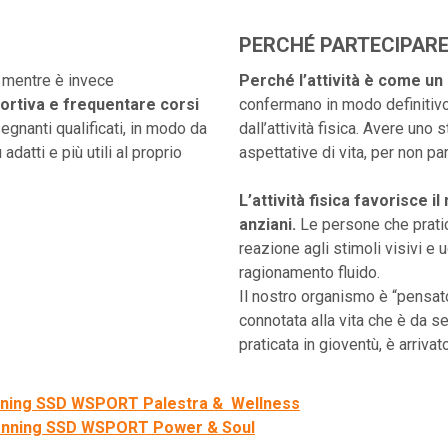
PERCHÉ PARTECIPAR
à mentre è invece
Perché l’attività è come un 
portiva e frequentare corsi
confermano in modo definitivo 
segnanti qualificati, in modo da
dall’attività fisica. Avere uno 
adatti e più utili al proprio
aspettative di vita, per non par
L’attività fisica favorisce 
anziani.
Le persone che pratic
reazione agli stimoli visivi e 
ragionamento fluido.
Il nostro organismo è “pensat
connotata alla vita che è da s
praticata in gioventù, è arriva
nning SSD WSPORT Palestra & Wellness
anning SSD WSPORT Power & Soul