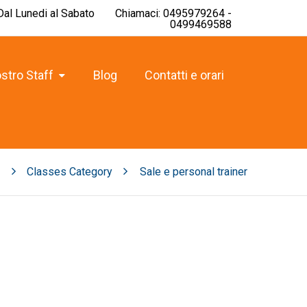
 Dal Lunedi al Sabato
Chiamaci: 0495979264 -
0499469588
ostro Staff
Blog
Contatti e orari
Classes Category
Sale e personal trainer