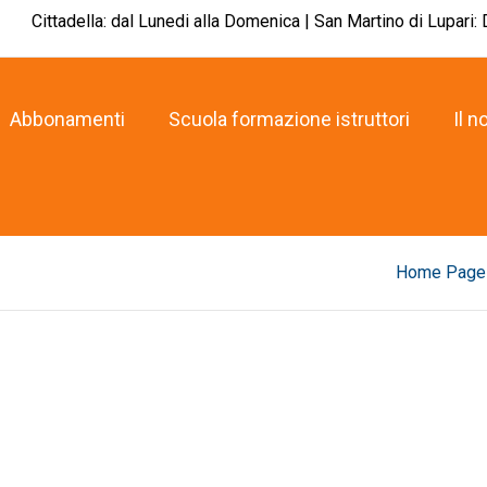
Cittadella: dal Lunedi alla Domenica | San Martino di Lupari:
Abbonamenti
Scuola formazione istruttori
Il n
Home Page