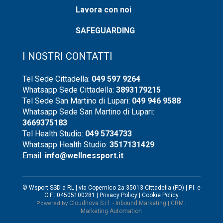
Lavora con noi
SAFEGUARDING
I NOSTRI CONTATTI
Tel Sede Cittadella:
049 597 9264
Whatsapp Sede Cittadella:
3893179215
Tel Sede San Martino di Lupari:
049 946 9588
Whatsapp Sede San Martino di Lupari:
3669375183
Tel Health Studio:
049 5734733
Whatsapp Health Studio:
3517131429
Email:
info@wellnessport.it
© Wsport SSD a RL | via Copernico 2a 35013 Cittadella (PD) | P.I. e
C.F.: 04505100281 |
Privacy Policy
|
Cookie Policy
Cloudnova S.r.l.
Inbound Marketing
CRM
Powered by
-
|
|
Marketing Automation