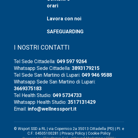
orari
Lavora con noi
SAFEGUARDING
I NOSTRI CONTATTI
Tel Sede Cittadella:
049 597 9264
Whatsapp Sede Cittadella:
3893179215
Tel Sede San Martino di Lupari:
049 946 9588
Whatsapp Sede San Martino di Lupari:
3669375183
Tel Health Studio:
049 5734733
Whatsapp Health Studio:
3517131429
Email:
info@wellnessport.it
© Wsport SSD a RL | via Copernico 2a 35013 Cittadella (PD) | P.I. e
C.F.: 04505100281 |
Privacy Policy
|
Cookie Policy